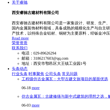
关于睿驰
西安睿驰古建材料有限公司
西安睿驰古建材料有限公司是一家集设计、研发、生产、安
国内金属装饰材料领域，具备成熟的规模化生产与自主研
产技术，以特殊合金铝材、铜材为主要原料，经钣金冲压
Read more
荣誉资质
联系我们
电话：029-89626294
邮箱：3186217603@qq.com
地址：西安市鄠邑区大王镇工业园1号
头条动态
行业头条
时事聚焦
公司头条
常见问题
工程级仿古金属瓦：大型古建文旅项目的屋面优选
06-18
more
仿古金属瓦：古建修缮与新中式建筑的理想之选，
06-03
more