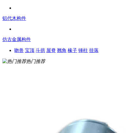
铝代木构件
仿古金属构件
吻兽
宝顶
斗拱
屋脊
翘角
椽子
锤柱
挂落
热门推荐