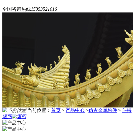
全国咨询热线
15353521016
当前位置：
首页
>
产品中心
>
仿古金属构件
>
斗拱
返回