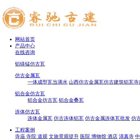
网站首页
产品中心
在线咨询
铝镁锰仿古瓦
仿古金属瓦
一体成型瓦当滴水
山西仿古金属瓦仿古建筑铝瓦寺
铝合金仿古瓦
铝合金仿古瓦
铝合金叠瓦
连体仿古瓦
连体金属瓦
仿古连体铝瓦
仿古金属连体瓦批发
仿
工程案例
寺庙 寺院 道观
文旅景观提升
医院 博物馆 酒店
清真寺
中