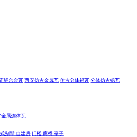
庙铝合金瓦
西安仿古金属瓦
仿古分体铝瓦
分体仿古铝瓦
古金属连体瓦
式别墅 自建房
门楼 廊桥 亭子