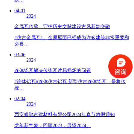
04-01
2024
金属瓦传承、守护历史文脉建设古风新韵交融
#仿古金属瓦1、金属屋面已经成为许多建筑非常重要和
必要…
03-06
2024
连体铝瓦解决传统瓦片易损坏的问题
#连体铝瓦#连体仿古铝瓦 新型仿古连体铝瓦，是将传
统…
02-04
2024
西安睿驰古建材料有限公司2024年春节放假通知
龙年新气象，回顾2023，展望2024。