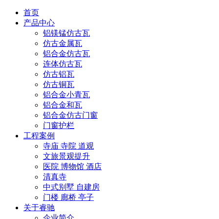
首页
产品中心
铝镁锰仿古瓦
仿古金属瓦
铝合金仿古瓦
连体仿古瓦
仿古铝瓦
仿古铜瓦
铝合金小青瓦
铝合金和瓦
铝合金仿古门窗
门窗护栏
工程案例
寺庙 寺院 道观
文旅景观提升
医院 博物馆 酒店
清真寺
中式别墅 自建房
门楼 廊桥 亭子
关于睿驰
企业简介