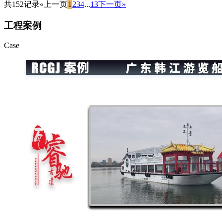
共152记录
«上一页
1
2
3
4
...
13
下一页»
工程案例
Case