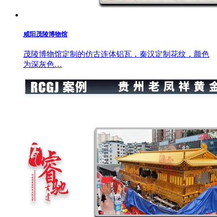
咸阳茂陵博物馆
茂陵博物馆定制的仿古连体铝瓦，秦汉定制花纹，颜色
为深灰色…