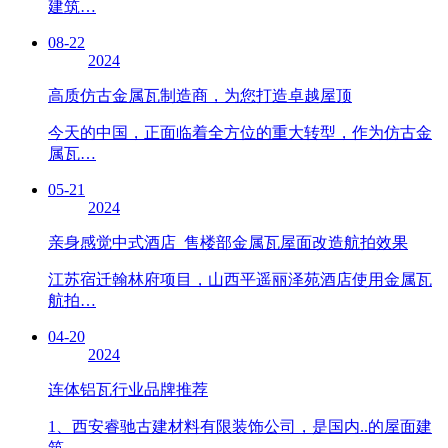
建筑…
08-22
2024
高质仿古金属瓦制造商，为您打造卓越屋顶
今天的中国，正面临着全方位的重大转型，作为仿古金
属瓦…
05-21
2024
亲身感觉中式酒店_售楼部金属瓦屋面改造航拍效果
江苏宿迁翰林府项目，山西平遥丽泽苑酒店使用金属瓦
航拍…
04-20
2024
连体铝瓦行业品牌推荐
1、西安睿驰古建材料有限装饰公司，是国内..的屋面建
筑…