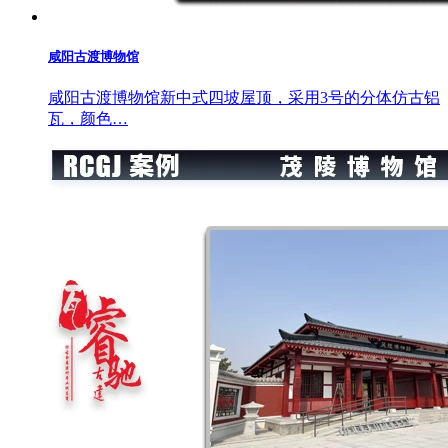
咸阳古渡博物馆
咸阳古渡博物馆新中式四坡屋顶，采用3号的分体仿古铝
瓦，颜色…