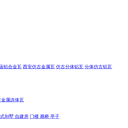
庙铝合金瓦
西安仿古金属瓦
仿古分体铝瓦
分体仿古铝瓦
古金属连体瓦
式别墅 自建房
门楼 廊桥 亭子