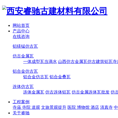
网站首页
产品中心
在线咨询
铝镁锰仿古瓦
仿古金属瓦
一体成型瓦当滴水
山西仿古金属瓦仿古建筑铝瓦寺
铝合金仿古瓦
铝合金仿古瓦
铝合金叠瓦
连体仿古瓦
连体金属瓦
仿古连体铝瓦
仿古金属连体瓦批发
仿
工程案例
寺庙 寺院 道观
文旅景观提升
医院 博物馆 酒店
清真寺
中
关于睿驰