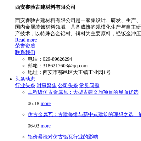
西安睿驰古建材料有限公司
西安睿驰古建材料有限公司是一家集设计、研发、生产、安
国内金属装饰材料领域，具备成熟的规模化生产与自主研
产技术，以特殊合金铝材、铜材为主要原料，经钣金冲压
Read more
荣誉资质
联系我们
电话：029-89626294
邮箱：3186217603@qq.com
地址：西安市鄠邑区大王镇工业园1号
头条动态
行业头条
时事聚焦
公司头条
常见问题
工程级仿古金属瓦：大型古建文旅项目的屋面优选
06-18
more
仿古金属瓦：古建修缮与新中式建筑的理想之选，
06-03
more
铝价暴涨对仿古铝瓦行业的影响