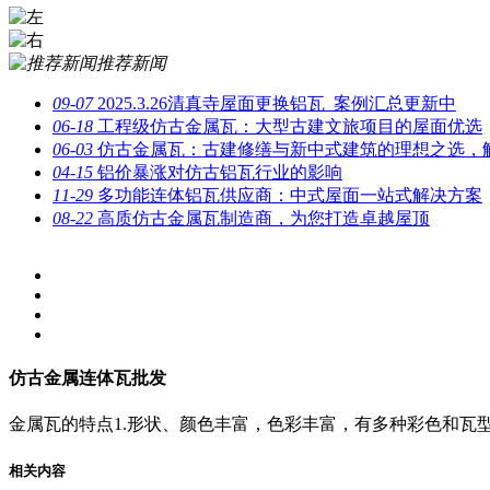
推荐新闻
09-07
2025.3.26清真寺屋面更换铝瓦_案例汇总更新中
06-18
工程级仿古金属瓦：大型古建文旅项目的屋面优选
06-03
仿古金属瓦：古建修缮与新中式建筑的理想之选，
04-15
铝价暴涨对仿古铝瓦行业的影响
11-29
多功能连体铝瓦供应商：中式屋面一站式解决方案
08-22
高质仿古金属瓦制造商，为您打造卓越屋顶
仿古金属连体瓦批发
金属瓦的特点1.形状、颜色丰富，色彩丰富，有多种彩色和瓦型可
相关内容