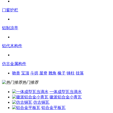
门窗护栏
铝制凉亭
铝代木构件
仿古金属构件
吻兽
宝顶
斗拱
屋脊
翘角
椽子
锤柱
挂落
热门推荐
一体成型瓦当滴水
徽派铝合金小青瓦
仿古铜瓦
铝合金平板瓦