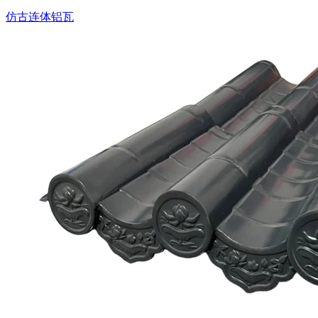
仿古连体铝瓦