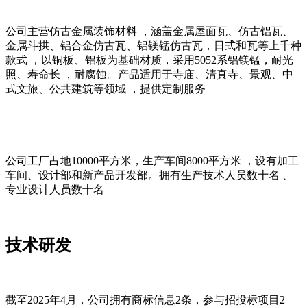
公司主营仿古金属装饰材料
，涵盖金属屋面瓦、
仿古铝瓦、
金属斗拱、
铝合金仿古瓦
、
铝镁锰仿古瓦，
日式和瓦等上千种
款式
，以铜板、铝板为基础材质，采用
5052系
铝镁锰
，耐光
照、寿命长
，
耐腐蚀
。产品适用于寺庙、
清真寺、
景观、
中
式文旅、
公共建筑等领域
，提供定制服务
公司工厂占地
10000平方米，生产车间
80
00平方米
，设有加工
车间、设计部和新产品开发部。拥有生产技术人员数十名
、
专业设计人员数十名
技术研发
截至
2025年4月，公司拥有商标信息
2
条
，
参
与招投标项目
2