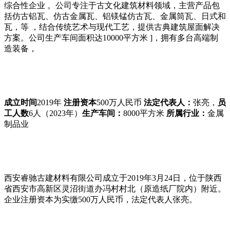
综合性企业 。公司专注于古文化建筑材料领域，主营产品包
括
仿古铝瓦、仿古金属瓦、铝镁锰仿古瓦、金属筒瓦、日式和
瓦，
等
，结合传统艺术与现代工艺，提供古典建筑屋面解决
方案。公司生产车间面积达
10000
平方米
]
，拥有
多台高端制
造装备，
成立时间
201
9
年
注册资本
500
万人民币
法定代表人
：
张亮，
员
工人数
6
人（
2023
年）
生产车间
：
8000
平方米
所属行业
：
金属
制品业
西安睿驰古建材料有限公司
成立于
20
19
年
3
月
24
日
，位于陕西
省西安市高新区灵沼街道办冯村村北（原造纸厂院内）附近。
企业注册资本为
实缴
500
万人民币，法定代表人
张亮
。