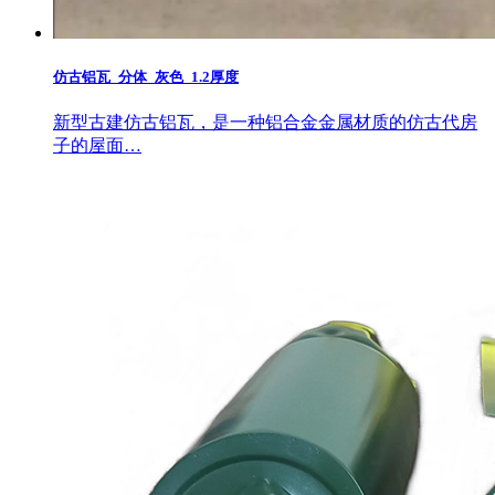
仿古铝瓦_分体_灰色_1.2厚度
新型古建仿古铝瓦，是一种铝合金金属材质的仿古代房
子的屋面…