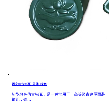
西安仿古铝瓦_分体_绿色
新型绿色仿古铝瓦，是一种常用于，高等级古建屋面装
饰瓦，铝…