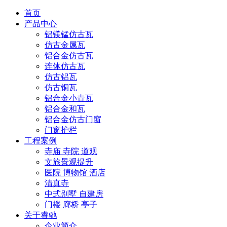
首页
产品中心
铝镁锰仿古瓦
仿古金属瓦
铝合金仿古瓦
连体仿古瓦
仿古铝瓦
仿古铜瓦
铝合金小青瓦
铝合金和瓦
铝合金仿古门窗
门窗护栏
工程案例
寺庙 寺院 道观
文旅景观提升
医院 博物馆 酒店
清真寺
中式别墅 自建房
门楼 廊桥 亭子
关于睿驰
企业简介