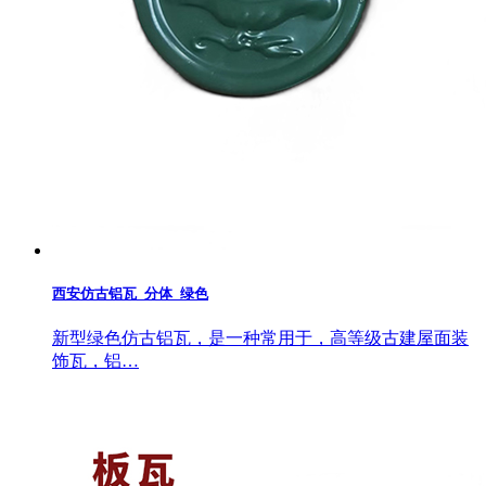
西安仿古铝瓦_分体_绿色
新型绿色仿古铝瓦，是一种常用于，高等级古建屋面装
饰瓦，铝…