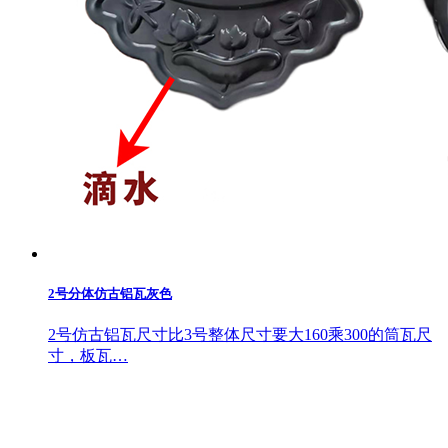
2号分体仿古铝瓦灰色
2号仿古铝瓦尺寸比3号整体尺寸要大160乘300的筒瓦尺
寸，板瓦…