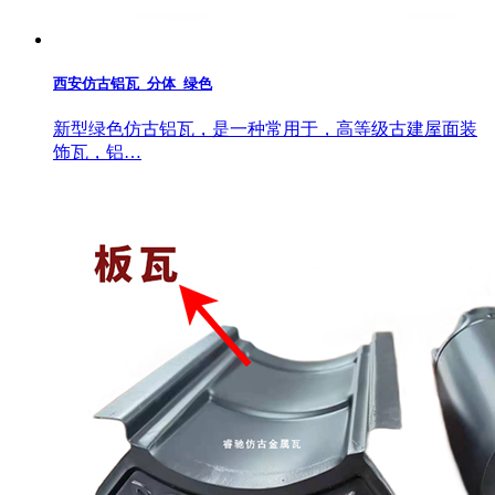
西安仿古铝瓦_分体_绿色
新型绿色仿古铝瓦，是一种常用于，高等级古建屋面装
饰瓦，铝…