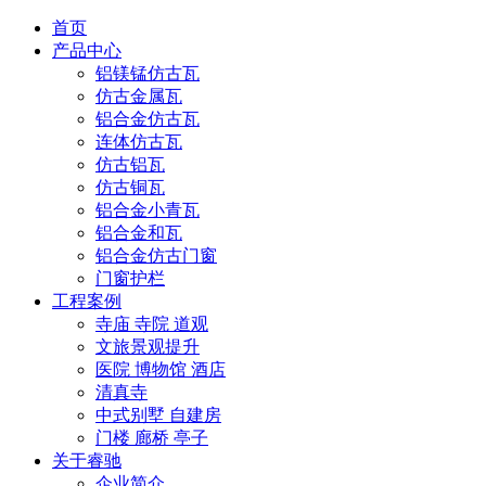
首页
产品中心
铝镁锰仿古瓦
仿古金属瓦
铝合金仿古瓦
连体仿古瓦
仿古铝瓦
仿古铜瓦
铝合金小青瓦
铝合金和瓦
铝合金仿古门窗
门窗护栏
工程案例
寺庙 寺院 道观
文旅景观提升
医院 博物馆 酒店
清真寺
中式别墅 自建房
门楼 廊桥 亭子
关于睿驰
企业简介