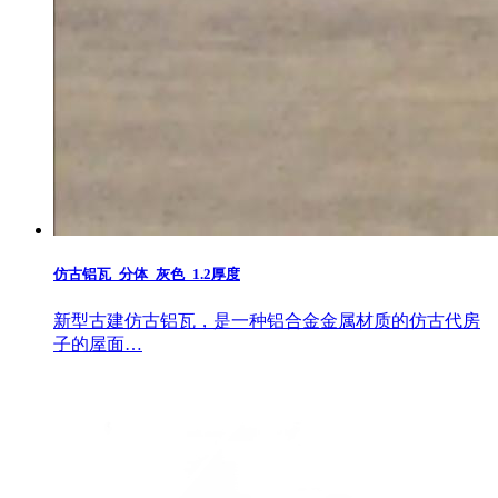
仿古铝瓦_分体_灰色_1.2厚度
新型古建仿古铝瓦，是一种铝合金金属材质的仿古代房
子的屋面…