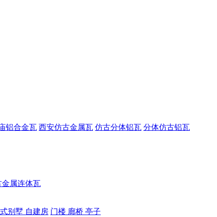
庙铝合金瓦
西安仿古金属瓦
仿古分体铝瓦
分体仿古铝瓦
古金属连体瓦
式别墅 自建房
门楼 廊桥 亭子