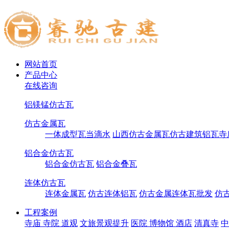
网站首页
产品中心
在线咨询
铝镁锰仿古瓦
仿古金属瓦
一体成型瓦当滴水
山西仿古金属瓦仿古建筑铝瓦寺
铝合金仿古瓦
铝合金仿古瓦
铝合金叠瓦
连体仿古瓦
连体金属瓦
仿古连体铝瓦
仿古金属连体瓦批发
仿
工程案例
寺庙 寺院 道观
文旅景观提升
医院 博物馆 酒店
清真寺
中