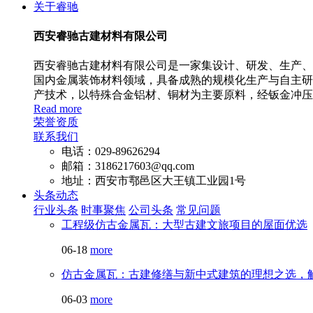
关于睿驰
西安睿驰古建材料有限公司
西安睿驰古建材料有限公司是一家集设计、研发、生产、安
国内金属装饰材料领域，具备成熟的规模化生产与自主研
产技术，以特殊合金铝材、铜材为主要原料，经钣金冲压
Read more
荣誉资质
联系我们
电话：029-89626294
邮箱：3186217603@qq.com
地址：西安市鄠邑区大王镇工业园1号
头条动态
行业头条
时事聚焦
公司头条
常见问题
工程级仿古金属瓦：大型古建文旅项目的屋面优选
06-18
more
仿古金属瓦：古建修缮与新中式建筑的理想之选，
06-03
more