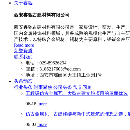
关于睿驰
西安睿驰古建材料有限公司
西安睿驰古建材料有限公司是一家集设计、研发、生产、安
国内金属装饰材料领域，具备成熟的规模化生产与自主研
产技术，以特殊合金铝材、铜材为主要原料，经钣金冲压
Read more
荣誉资质
联系我们
电话：029-89626294
邮箱：3186217603@qq.com
地址：西安市鄠邑区大王镇工业园1号
头条动态
行业头条
时事聚焦
公司头条
常见问题
工程级仿古金属瓦：大型古建文旅项目的屋面优选
06-18
more
仿古金属瓦：古建修缮与新中式建筑的理想之选，
06-03
more