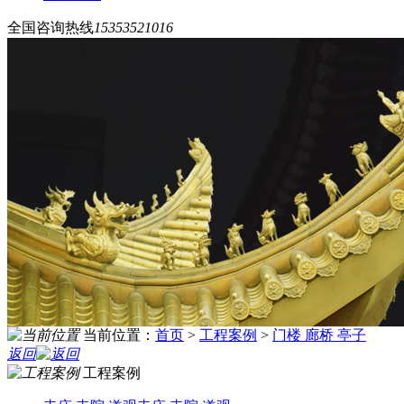
全国咨询热线
15353521016
当前位置：
首页
>
工程案例
>
门楼 廊桥 亭子
返回
工程案例