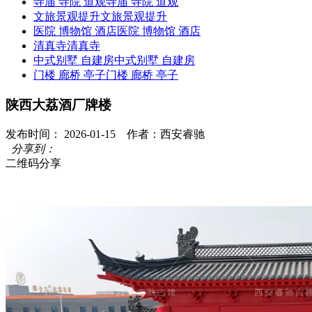
寺庙 寺院 道观
寺庙 寺院 道观
文旅景观提升
文旅景观提升
医院 博物馆 酒店
医院 博物馆 酒店
清真寺
清真寺
中式别墅 自建房
中式别墅 自建房
门楼 廊桥 亭子
门楼 廊桥 亭子
陕西大荔酒厂牌楼
发布时间： 2026-01-15 作者：西安睿驰
分享到：
二维码分享