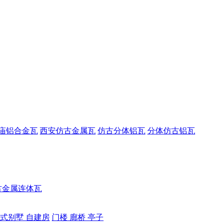
庙铝合金瓦
西安仿古金属瓦
仿古分体铝瓦
分体仿古铝瓦
古金属连体瓦
式别墅 自建房
门楼 廊桥 亭子