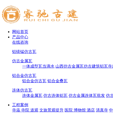
网站首页
产品中心
在线咨询
铝镁锰仿古瓦
仿古金属瓦
一体成型瓦当滴水
山西仿古金属瓦仿古建筑铝瓦寺
铝合金仿古瓦
铝合金仿古瓦
铝合金叠瓦
连体仿古瓦
连体金属瓦
仿古连体铝瓦
仿古金属连体瓦批发
仿
工程案例
寺庙 寺院 道观
文旅景观提升
医院 博物馆 酒店
清真寺
中