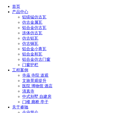
首页
产品中心
铝镁锰仿古瓦
仿古金属瓦
铝合金仿古瓦
连体仿古瓦
仿古铝瓦
仿古铜瓦
铝合金小青瓦
铝合金和瓦
铝合金仿古门窗
门窗护栏
工程案例
寺庙 寺院 道观
文旅景观提升
医院 博物馆 酒店
清真寺
中式别墅 自建房
门楼 廊桥 亭子
关于睿驰
企业简介