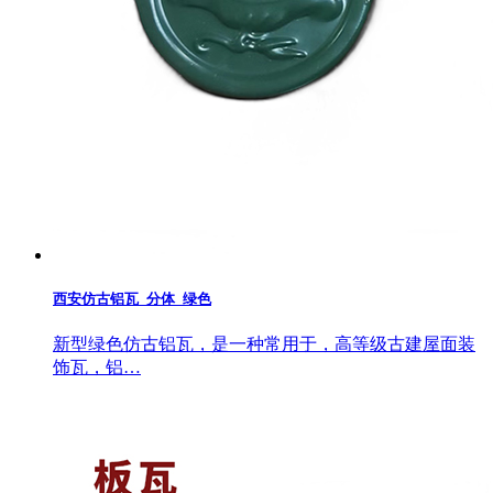
西安仿古铝瓦_分体_绿色
新型绿色仿古铝瓦，是一种常用于，高等级古建屋面装
饰瓦，铝…