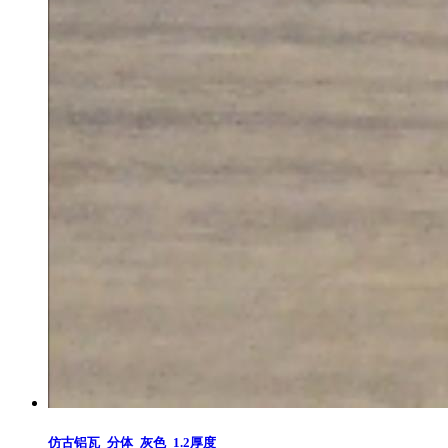
仿古铝瓦_分体_灰色_1.2厚度