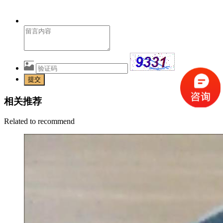
提交
相关推荐
Related to recommend