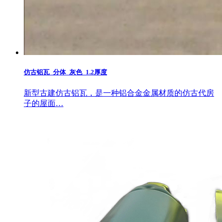
仿古铝瓦_分体_灰色_1.2厚度
新型古建仿古铝瓦，是一种铝合金金属材质的仿古代房
子的屋面…