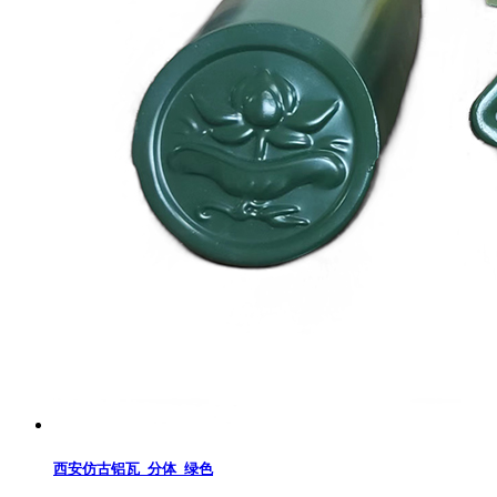
西安仿古铝瓦_分体_绿色