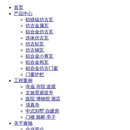
首页
产品中心
铝镁锰仿古瓦
仿古金属瓦
铝合金仿古瓦
连体仿古瓦
仿古铝瓦
仿古铜瓦
铝合金小青瓦
铝合金和瓦
铝合金仿古门窗
门窗护栏
工程案例
寺庙 寺院 道观
文旅景观提升
医院 博物馆 酒店
清真寺
中式别墅 自建房
门楼 廊桥 亭子
关于睿驰
企业简介