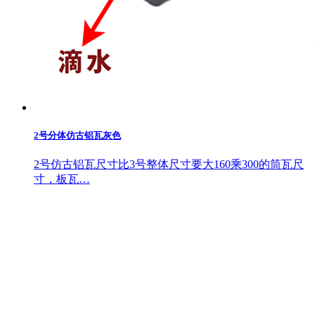
2号分体仿古铝瓦灰色
2号仿古铝瓦尺寸比3号整体尺寸要大160乘300的筒瓦尺
寸，板瓦…